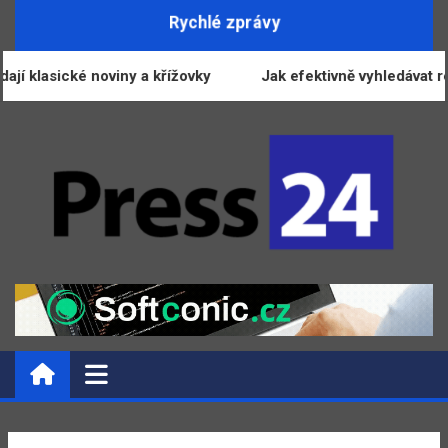
Skip
Rychlé zprávy
to
content
ají klasické noviny a křížovky
Jak efektivně vyhledávat rec
PRESS24.CZ | Zprávy
Informační portál