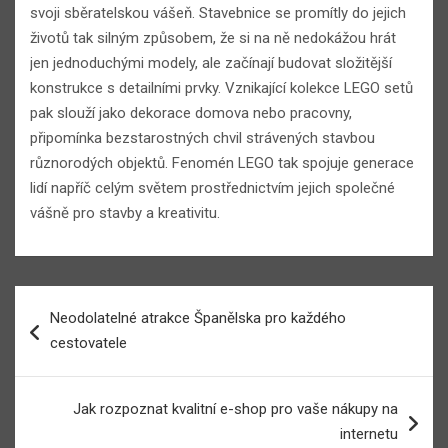
svoji sběratelskou vášeň. Stavebnice se promítly do jejich
životů tak silným způsobem, že si na ně nedokážou hrát
jen jednoduchými modely, ale začínají budovat složitější
konstrukce s detailními prvky. Vznikající kolekce LEGO setů
pak slouží jako dekorace domova nebo pracovny,
připomínka bezstarostných chvil strávených stavbou
různorodých objektů. Fenomén LEGO tak spojuje generace
lidí napříč celým světem prostřednictvím jejich společné
vášně pro stavby a kreativitu.
Navigace
Neodolatelné atrakce Španělska pro každého
pro
cestovatele
příspěvek
Jak rozpoznat kvalitní e-shop pro vaše nákupy na
internetu