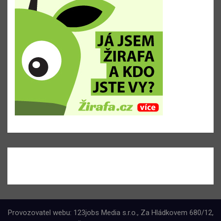
Provozovatel webu: 123jobs Media s.r.o., Za Hládkovem 680/12,