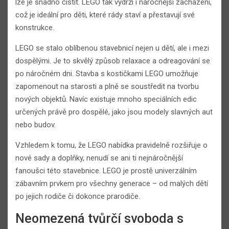
lze je snadno čistit. LEGO tak vydrží i náročnější zacházení,
což je ideální pro děti, které rády staví a přestavují své
konstrukce.
LEGO se stalo oblíbenou stavebnicí nejen u dětí, ale i mezi
dospělými. Je to skvělý způsob relaxace a odreagování se
po náročném dni. Stavba s kostičkami LEGO umožňuje
zapomenout na starosti a plně se soustředit na tvorbu
nových objektů. Navíc existuje mnoho speciálních edic
určených právě pro dospělé, jako jsou modely slavných aut
nebo budov.
Vzhledem k tomu, že LEGO nabídka pravidelně rozšiřuje o
nové sady a doplňky, nenudí se ani ti nejnáročnější
fanoušci této stavebnice. LEGO je prostě univerzálním
zábavním prvkem pro všechny generace – od malých dětí
po jejich rodiče či dokonce prarodiče.
Neomezená tvůrčí svoboda s