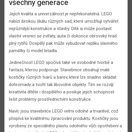
všechny generace
Jejich kvalita a univerzálnost je nepřekonatelná. LEGO
nabízí širokou škálu různých sad, které umožňují vytvářet
nejrůznější konstrukce a stavby. Dítě si může postavit
vlastní vesnici se zvířaty, auta či dokonce obrovský hrad
plný rytířů. Dospělý pak může vybudovat repliku slavného
památky či model letadla.
Jedinečnost LEGO spočívá také ve svobodné tvorbě a
fantazii, kterou podporuje. Stavebnice obsahují malé
kostičky různých tvarů a barev, které lze snadno skládat
dohromady a tvořit tak libovolné objekty. Tím se rozvíjí
kreativita dítěte i dospělého a posiluje jejich schopnost
řešit problémy prostřednictvím konstrukce.
Navíc jsou stavebnice LEGO velmi odolné a trvanlivé, což
přispívá ke kvalitnímu zpracování produktu. Kostičky jsou
vyrobeny ze speciálního plastu odolného vůči opotřebení a