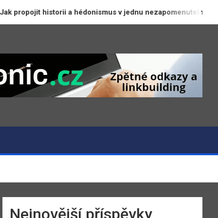
 propojit historii a hédonismus v jednu nezapomenutelnou jízd
Nejnovější příspěvky