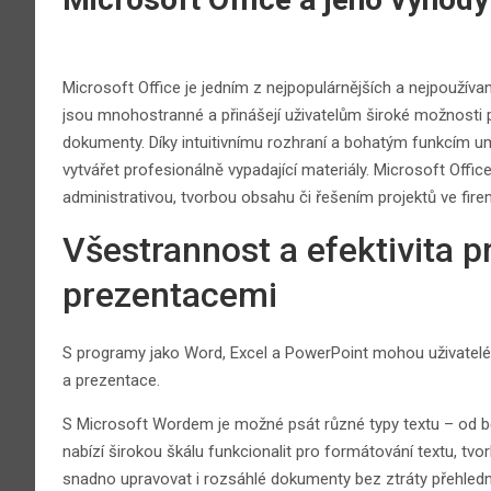
Microsoft Office je jedním z nejpopulárnějších a nejpoužíva
jsou mnohostranné a přinášejí uživatelům široké možnosti p
dokumenty. Díky intuitivnímu rozhraní a bohatým funkcím um
vytvářet profesionálně vypadající materiály. Microsoft Offi
administrativou, tvorbou obsahu či řešením projektů ve fir
Všestrannost a efektivita p
prezentacemi
S programy jako Word, Excel a PowerPoint mohou uživatelé s
a prezentace.
S Microsoft Wordem je možné psát různé typy textu – od 
nabízí širokou škálu funkcionalit pro formátování textu, tv
snadno upravovat i rozsáhlé dokumenty bez ztráty přehledn