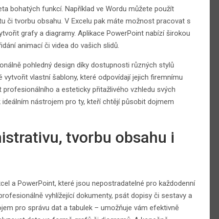
leta bohatých funkcí. Například ve Wordu můžete použít
tu či tvorbu obsahu. V Excelu pak máte možnost pracovat s
tvořit grafy a diagramy. Aplikace PowerPoint nabízí širokou
ání animací či videa do vašich slidů.
nálně pohledný design díky dostupnosti různých stylů
ytvořit vlastní šablony, které odpovídají jejich firemnímu
profesionálního a esteticky přitažlivého vzhledu svých
 ideálním nástrojem pro ty, kteří chtějí působit dojmem
strativu, tvorbu obsahu i
xcel a PowerPoint, které jsou nepostradatelné pro každodenní
rofesionálně vyhlížející dokumenty, psát dopisy či sestavy a
rojem pro správu dat a tabulek – umožňuje vám efektivně