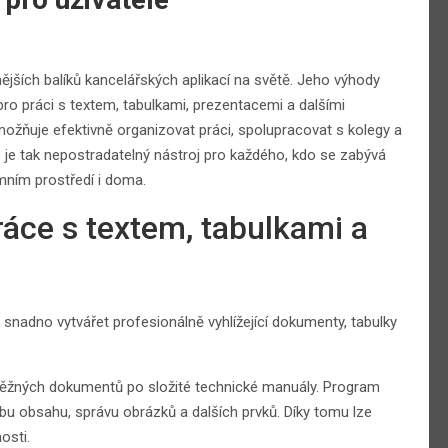
nějších balíků kancelářských aplikací na světě. Jeho výhody
ro práci s textem, tabulkami, prezentacemi a dalšími
ožňuje efektivně organizovat práci, spolupracovat s kolegy a
ce je tak nepostradatelný nástroj pro každého, kdo se zabývá
emním prostředí i doma.
ráce s textem, tabulkami a
nadno vytvářet profesionálně vyhlížející dokumenty, tabulky
běžných dokumentů po složité technické manuály. Program
orbu obsahu, správu obrázků a dalších prvků. Díky tomu lze
osti.