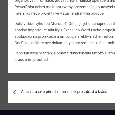
organizovat informace, provést matematické operace a ana
PowerPoint nabízí možnost tvorby prezentací s poutavými 
myšlenky nebo projekty ve vizuálně atraktivní podobě.
Další velkou výhodou Microsoft Office je jeho schopnost in
snadno importovat tabulky z Excelu do Wordu nebo propojit 
spolupráci na projektech a umožňuje efektivní sdílení inform
OneDrive, můžete své dokumenty a prezentace ukládat online
Jeho intuitivní rozhraní a bohatá funkcionalita umožňují efe
pracovním prostředí.
Navigace
Aloe vera jako přírodní pomocník pro zdraví a krásu
pro
příspěvek