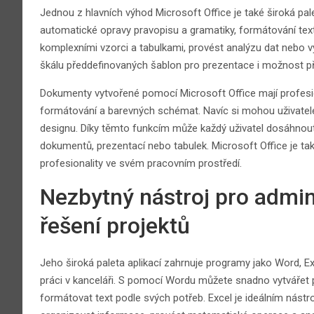
Jednou z hlavních výhod Microsoft Office je také široká pa
automatické opravy pravopisu a gramatiky, formátování tex
komplexními vzorci a tabulkami, provést analýzu dat nebo vy
škálu předdefinovaných šablon pro prezentace i možnost přid
Dokumenty vytvořené pomocí Microsoft Office mají profesio
formátování a barevných schémat. Navíc si mohou uživatelé v
designu. Díky těmto funkcím může každý uživatel dosáhnout 
dokumentů, prezentací nebo tabulek. Microsoft Office je tak
profesionality ve svém pracovním prostředí.
Nezbytný nástroj pro admini
řešení projektů
Jeho široká paleta aplikací zahrnuje programy jako Word, E
práci v kanceláři. S pomocí Wordu můžete snadno vytvářet p
formátovat text podle svých potřeb. Excel je ideálním nást