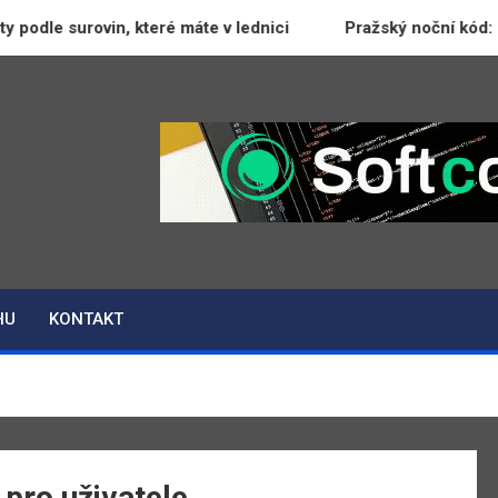
odle surovin, které máte v lednici
Pražský noční kód: Jak
HU
KONTAKT
 pro uživatele