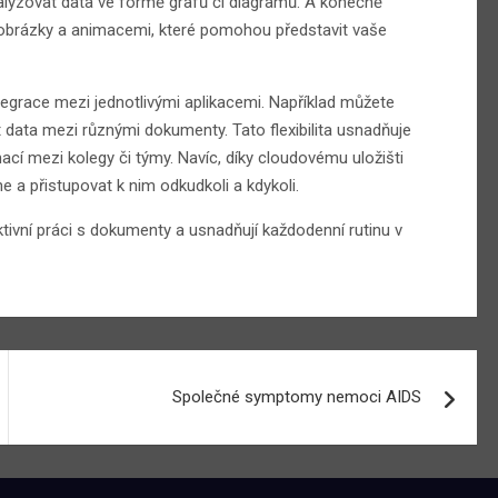
lyzovat data ve formě grafů či diagramů. A konečně
obrázky a animacemi, které pomohou představit vaše
tegrace mezi jednotlivými aplikacemi. Například můžete
data mezi různými dokumenty. Tato flexibilita usnadňuje
ací mezi kolegy či týmy. Navíc, díky cloudovému uložišti
 a přistupovat k nim odkudkoli a kdykoli.
ktivní práci s dokumenty a usnadňují každodenní rutinu v
Společné symptomy nemoci AIDS